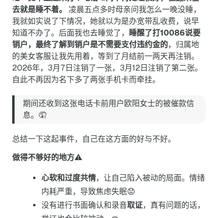
去就是睡不着。
凌晨五点多时母亲问我怎么一晚没睡，
我就如实说了下情况，她就以为是办宽带乱收费，说早
知道不办了。后面我也去睡觉了，
睡醒了打10086说要
销户，最终了解到销户是不需要支付违约金的
，归属地
的美女客服让我先用着，等到了月结前一两天再注销。
2026年，3月7日注销了一张，3月12日注销了第二张。
自此不再因为名下多了两张手机卡而牵挂。
期间还收到这张电话卡前用户欧阳女士的被催款信
息。🤦‍
总结一下这起事件，自己在这方面的好与不好。
做得不够好的地方
⚠️
心软和过度共情
，让自己陷入被动的局面。情绪
内耗严重，导致焦虑失眠😟
没有进行书面确认和录音
取证
，真有问题的话，