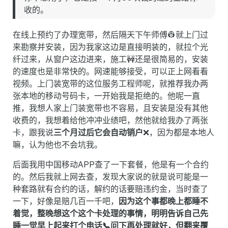
收的。
在线上预约了办理宽带，然后隔天下午师傅👷就上门过
来勘察并安装，因为我家这边是直接明装的，就拉个光
纤过来，从窗户这边进来，施工🚧还是很简易的，安装
的速度也是非常快的。网速能够接受，可以正上网看看
视频。上门装宽带的这位服务工程师呢，就推荐我办两
张本地的移动号码卡，一开始我是拒绝的。他呢一直
推，我想人家上门装宽带也不容易，且安装是没有其他
收费的，我想着给他冲冲业绩吧，然他就给我办了两张
卡，跟我说
三个月过后它会自动销户
❌，因为都是本地人
嘛，认为他也不会坑我。
后面我用中国移动APP查了一下套餐，他是有一个合约
的。然后我就上网去查，发现大家说的就是说可能是一
种套路就有合约的话，解约的话要赔违约金，当时查了
一下，好像是赔几百一千吧，
因为这个事都晚上都睡不
着觉，整晚想这个这个卡处理的事情，明明告诉自己先
睡一觉早上起来打个电话📞问下再处理就好，但翻来覆